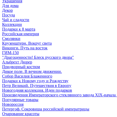
Украшения
Для дома
Декор
Посуда
Чай и сладости
Коллекции
Подарки к 8 марта
Российская империя
Смолянки
Крузенштерн. Вокруг света
Викинги. Путь на восток
ГИМ-150
"Драгоценности! Блеск русского двора"
Альбрехт Дюрер
Придворный костюм
Дикое поле. В вечном движении.
Собор Василия Блаженного
Подарки к Новому году и Рождеству
Петр Великий. Путешествия в Европу
Новогодняя коллекция. Идеи подарков
Произведения Императорского стеклянного завода XIX-начала
Популярные товары
Новороссия
Петергоф. Сокровища российской императрицы
Очарование красоты