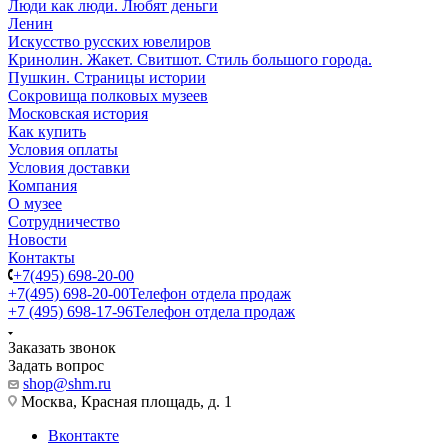
Люди как люди. Любят деньги
Ленин
Искусство русских ювелиров
Кринолин. Жакет. Свитшот. Стиль большого города.
Пушкин. Страницы истории
Сокровища полковых музеев
Московская история
Как купить
Условия оплаты
Условия доставки
Компания
О музее
Сотрудничество
Новости
Контакты
+7(495) 698-20-00
+7(495) 698-20-00
Телефон отдела продаж
+7 (495) 698-17-96
Телефон отдела продаж
Заказать звонок
Задать вопрос
shop@shm.ru
Москва, Красная площадь, д. 1
Вконтакте