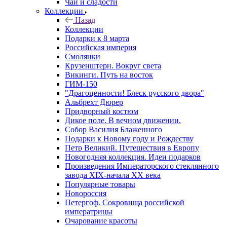
Чай и сладости
Коллекции
Назад
Коллекции
Подарки к 8 марта
Российская империя
Смолянки
Крузенштерн. Вокруг света
Викинги. Путь на восток
ГИМ-150
"Драгоценности! Блеск русского двора"
Альбрехт Дюрер
Придворный костюм
Дикое поле. В вечном движении.
Собор Василия Блаженного
Подарки к Новому году и Рождеству
Петр Великий. Путешествия в Европу
Новогодняя коллекция. Идеи подарков
Произведения Императорского стеклянного
завода XIX-начала XX века
Популярные товары
Новороссия
Петергоф. Сокровища российской
императрицы
Очарование красоты