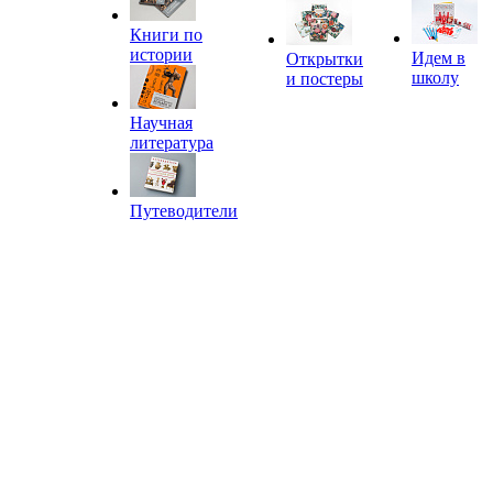
Книги по
истории
Идем в
Открытки
школу
и постеры
Научная
литература
Путеводители