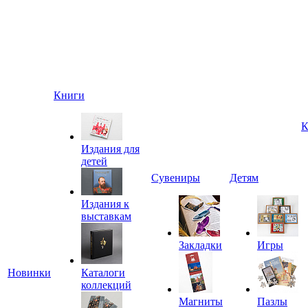
Книги
К
Издания для
детей
Сувениры
Детям
Издания к
выставкам
Закладки
Игры
Новинки
Каталоги
коллекций
Магниты
Пазлы