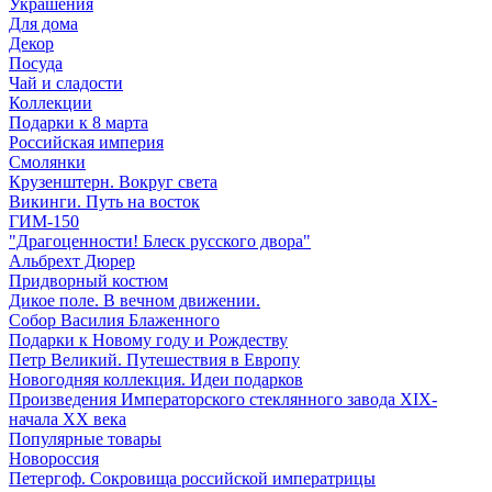
Украшения
Для дома
Декор
Посуда
Чай и сладости
Коллекции
Подарки к 8 марта
Российская империя
Смолянки
Крузенштерн. Вокруг света
Викинги. Путь на восток
ГИМ-150
"Драгоценности! Блеск русского двора"
Альбрехт Дюрер
Придворный костюм
Дикое поле. В вечном движении.
Собор Василия Блаженного
Подарки к Новому году и Рождеству
Петр Великий. Путешествия в Европу
Новогодняя коллекция. Идеи подарков
Произведения Императорского стеклянного завода XIX-
начала XX века
Популярные товары
Новороссия
Петергоф. Сокровища российской императрицы