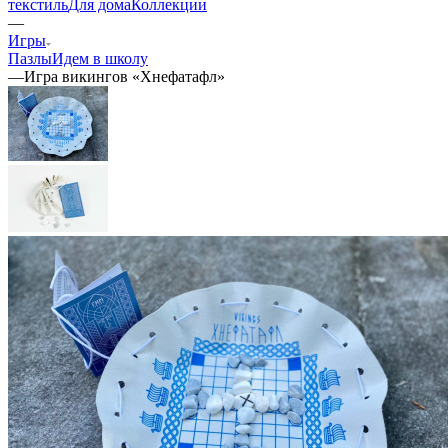
текстиль
Для дома
Коллекции
—
Игры
Пазлы
Идем в школу
—
Игра викингов «Хнефатафл»