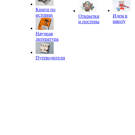
Книги по
истории
Идем в
Открытки
школу
и постеры
Научная
литература
Путеводители