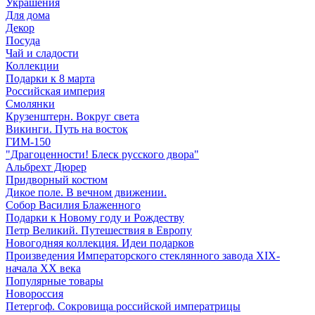
Украшения
Для дома
Декор
Посуда
Чай и сладости
Коллекции
Подарки к 8 марта
Российская империя
Смолянки
Крузенштерн. Вокруг света
Викинги. Путь на восток
ГИМ-150
"Драгоценности! Блеск русского двора"
Альбрехт Дюрер
Придворный костюм
Дикое поле. В вечном движении.
Собор Василия Блаженного
Подарки к Новому году и Рождеству
Петр Великий. Путешествия в Европу
Новогодняя коллекция. Идеи подарков
Произведения Императорского стеклянного завода XIX-
начала XX века
Популярные товары
Новороссия
Петергоф. Сокровища российской императрицы