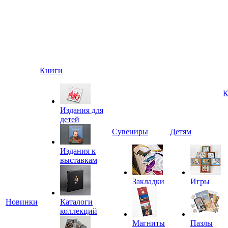
Книги
К
Издания для
детей
Сувениры
Детям
Издания к
выставкам
Закладки
Игры
Новинки
Каталоги
коллекций
Магниты
Пазлы