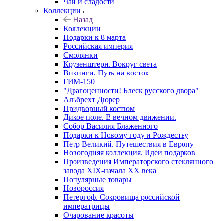
Чай и сладости
Коллекции
Назад
Коллекции
Подарки к 8 марта
Российская империя
Смолянки
Крузенштерн. Вокруг света
Викинги. Путь на восток
ГИМ-150
"Драгоценности! Блеск русского двора"
Альбрехт Дюрер
Придворный костюм
Дикое поле. В вечном движении.
Собор Василия Блаженного
Подарки к Новому году и Рождеству
Петр Великий. Путешествия в Европу
Новогодняя коллекция. Идеи подарков
Произведения Императорского стеклянного
завода XIX-начала XX века
Популярные товары
Новороссия
Петергоф. Сокровища российской
императрицы
Очарование красоты