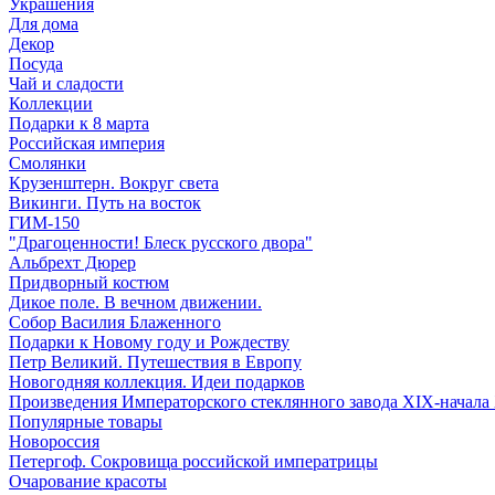
Украшения
Для дома
Декор
Посуда
Чай и сладости
Коллекции
Подарки к 8 марта
Российская империя
Смолянки
Крузенштерн. Вокруг света
Викинги. Путь на восток
ГИМ-150
"Драгоценности! Блеск русского двора"
Альбрехт Дюрер
Придворный костюм
Дикое поле. В вечном движении.
Собор Василия Блаженного
Подарки к Новому году и Рождеству
Петр Великий. Путешествия в Европу
Новогодняя коллекция. Идеи подарков
Произведения Императорского стеклянного завода XIX-начала
Популярные товары
Новороссия
Петергоф. Сокровища российской императрицы
Очарование красоты