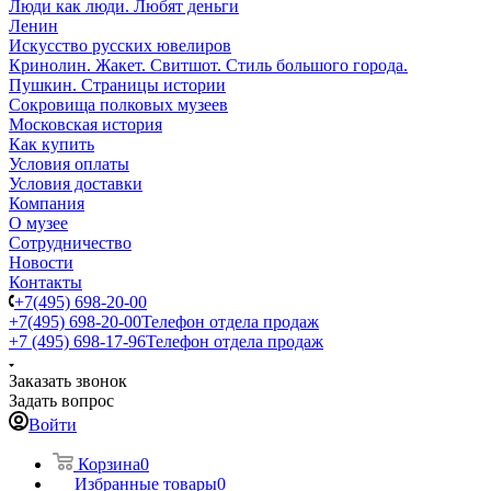
Люди как люди. Любят деньги
Ленин
Искусство русских ювелиров
Кринолин. Жакет. Свитшот. Стиль большого города.
Пушкин. Страницы истории
Сокровища полковых музеев
Московская история
Как купить
Условия оплаты
Условия доставки
Компания
О музее
Сотрудничество
Новости
Контакты
+7(495) 698-20-00
+7(495) 698-20-00
Телефон отдела продаж
+7 (495) 698-17-96
Телефон отдела продаж
Заказать звонок
Задать вопрос
Войти
Корзина
0
Избранные товары
0