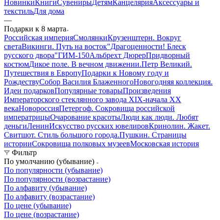
Новинки
Книги
Сувениры
Детям
Канцелярия
Аксессуары и
текстиль
Для дома
—
Подарки к 8 марта
Российская империя
Смолянки
Крузенштерн. Вокруг
света
Викинги. Путь на восток
"Драгоценности! Блеск
русского двора"
ГИМ-150
Альбрехт Дюрер
Придворный
костюм
Дикое поле. В вечном движении.
Петр Великий.
Путешествия в Европу
Подарки к Новому году и
Рождеству
Собор Василия Блаженного
Новогодняя коллекция.
Идеи подарков
Популярные товары
Произведения
Императорского стеклянного завода XIX-начала XX
века
Новороссия
Петергоф. Сокровища российской
императрицы
Очарование красоты
Люди как люди. Любят
деньги
Ленин
Искусство русских ювелиров
Кринолин. Жакет.
Свитшот. Стиль большого города.
Пушкин. Страницы
истории
Сокровища полковых музеев
Московская история
Фильтр
По умолчанию (убывание)
По популярности (убывание)
По популярности (возрастание)
По алфавиту (убывание)
По алфавиту (возрастание)
По цене (убывание)
По цене (возрастание)