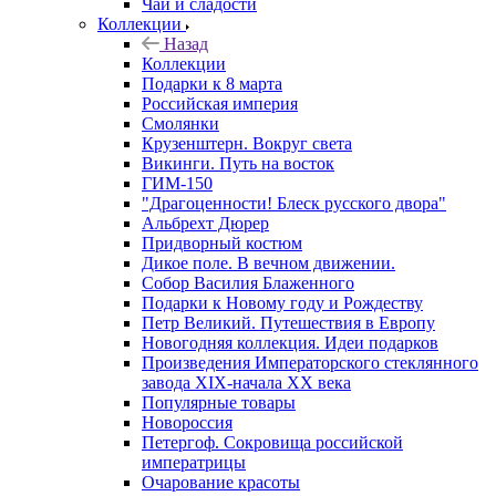
Чай и сладости
Коллекции
Назад
Коллекции
Подарки к 8 марта
Российская империя
Смолянки
Крузенштерн. Вокруг света
Викинги. Путь на восток
ГИМ-150
"Драгоценности! Блеск русского двора"
Альбрехт Дюрер
Придворный костюм
Дикое поле. В вечном движении.
Собор Василия Блаженного
Подарки к Новому году и Рождеству
Петр Великий. Путешествия в Европу
Новогодняя коллекция. Идеи подарков
Произведения Императорского стеклянного
завода XIX-начала XX века
Популярные товары
Новороссия
Петергоф. Сокровища российской
императрицы
Очарование красоты