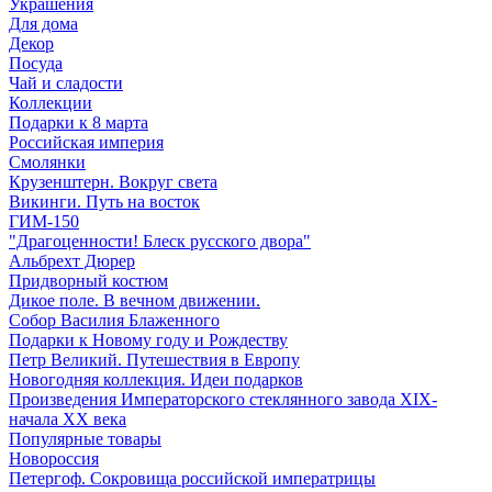
Украшения
Для дома
Декор
Посуда
Чай и сладости
Коллекции
Подарки к 8 марта
Российская империя
Смолянки
Крузенштерн. Вокруг света
Викинги. Путь на восток
ГИМ-150
"Драгоценности! Блеск русского двора"
Альбрехт Дюрер
Придворный костюм
Дикое поле. В вечном движении.
Собор Василия Блаженного
Подарки к Новому году и Рождеству
Петр Великий. Путешествия в Европу
Новогодняя коллекция. Идеи подарков
Произведения Императорского стеклянного завода XIX-
начала XX века
Популярные товары
Новороссия
Петергоф. Сокровища российской императрицы