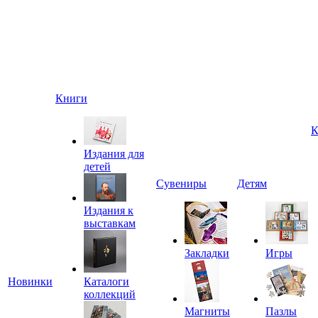
Книги
К
Издания для
детей
Сувениры
Детям
Издания к
выставкам
Закладки
Игры
Новинки
Каталоги
коллекций
Магниты
Пазлы