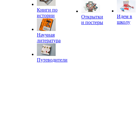
Книги по
истории
Идем в
Открытки
школу
и постеры
Научная
литература
Путеводители