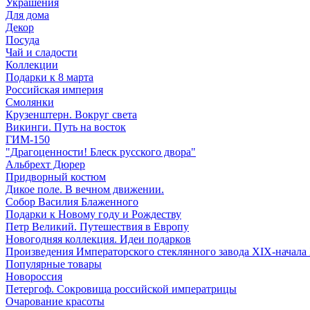
Украшения
Для дома
Декор
Посуда
Чай и сладости
Коллекции
Подарки к 8 марта
Российская империя
Смолянки
Крузенштерн. Вокруг света
Викинги. Путь на восток
ГИМ-150
"Драгоценности! Блеск русского двора"
Альбрехт Дюрер
Придворный костюм
Дикое поле. В вечном движении.
Собор Василия Блаженного
Подарки к Новому году и Рождеству
Петр Великий. Путешествия в Европу
Новогодняя коллекция. Идеи подарков
Произведения Императорского стеклянного завода XIX-начала
Популярные товары
Новороссия
Петергоф. Сокровища российской императрицы
Очарование красоты