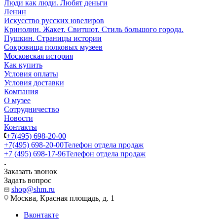
Люди как люди. Любят деньги
Ленин
Искусство русских ювелиров
Кринолин. Жакет. Свитшот. Стиль большого города.
Пушкин. Страницы истории
Сокровища полковых музеев
Московская история
Как купить
Условия оплаты
Условия доставки
Компания
О музее
Сотрудничество
Новости
Контакты
+7(495) 698-20-00
+7(495) 698-20-00
Телефон отдела продаж
+7 (495) 698-17-96
Телефон отдела продаж
Заказать звонок
Задать вопрос
shop@shm.ru
Москва, Красная площадь, д. 1
Вконтакте