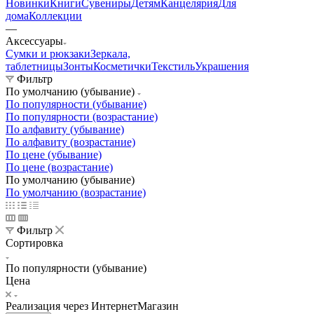
Новинки
Книги
Сувениры
Детям
Канцелярия
Для
дома
Коллекции
—
Аксессуары
Сумки и рюкзаки
Зеркала,
таблетницы
Зонты
Косметички
Текстиль
Украшения
Фильтр
По умолчанию (убывание)
По популярности (убывание)
По популярности (возрастание)
По алфавиту (убывание)
По алфавиту (возрастание)
По цене (убывание)
По цене (возрастание)
По умолчанию (убывание)
По умолчанию (возрастание)
Фильтр
Сортировка
По популярности (убывание)
Цена
Реализация через ИнтернетМагазин