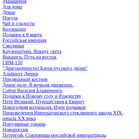
Украшения
Для дома
Декор
Посуда
Чай и сладости
Коллекции
Подарки к 8 марта
Российская империя
Смолянки
Крузенштерн. Вокруг света
Викинги. Путь на восток
ГИМ-150
"Драгоценности! Блеск русского двора"
Альбрехт Дюрер
Придворный костюм
Дикое поле. В вечном движении.
Собор Василия Блаженного
Подарки к Новому году и Рождеству
Петр Великий. Путешествия в Европу
Новогодняя коллекция. Идеи подарков
Произведения Императорского стеклянного завода XIX-
начала XX века
Популярные товары
Новороссия
Петергоф. Сокровища российской императрицы