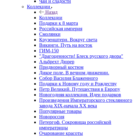
Чай и сладости
Коллекции
Назад
Коллекции
Подарки к 8 марта
Российская империя
Смолянки
Крузенштерн. Вокруг света
Викинги. Путь на восток
ГИМ-150
"Драгоценности! Блеск русского двора"
Альбрехт Дюрер
Придворный костюм
Дикое поле. В вечном движении.
Собор Василия Блаженного
Подарки к Новому году и Рождеству
Петр Великий. Путешествия в Европу
Новогодняя коллекция. Идеи подарков
Произведения Императорского стеклянного
завода XIX-начала XX века
Популярные товары
Новороссия
Петергоф. Сокровища российской
императрицы
Очарование красоты