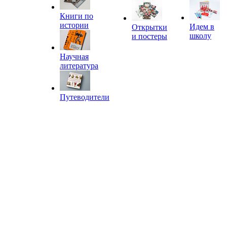
Книги по
истории
Идем в
Открытки
школу
и постеры
Научная
литература
Путеводители