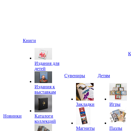
Книги
К
Издания для
детей
Сувениры
Детям
Издания к
выставкам
Закладки
Игры
Новинки
Каталоги
коллекций
Магниты
Пазлы