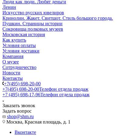
Люди как люди. Любят деньги
Ленин
Искусство русских ювелиров
Кринолин. Жакет. Свитшот. Стиль большого города.
Пушкин. Страницы истории
Сокровища полковых музеев
Московская история
Как купить
Условия оплаты
Условия доставки
Компания
О музее
Сотрудничество
Новости
Контакты
+7(495) 698-20-00
+7(495) 698-20-00
Телефон отдела продаж
+7 (495) 698-17-96
Телефон отдела продаж
Заказать звонок
Задать вопрос
shop@shm.ru
Москва, Красная площадь, д. 1
Вконтакте