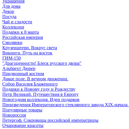
Украшения
Для дома
Декор
Посуда
Чай и сладости
Коллекции
Подарки к 8 марта
Российская империя
Смолянки
Крузенштерн. Вокруг света
Викинги. Путь на восток
ГИМ-150
"Драгоценности! Блеск русского двора"
Альбрехт Дюрер
Придворный костюм
Дикое поле. В вечном движении.
Собор Василия Блаженного
Подарки к Новому году и Рождеству
Петр Великий. Путешествия в Европу
Новогодняя коллекция. Идеи подарков
Произведения Императорского стеклянного завода XIX-начала
Популярные товары
Новороссия
Петергоф. Сокровища российской императрицы
Очарование красоты