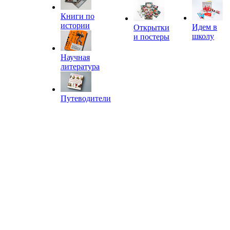
Книги по
истории
Идем в
Открытки
школу
и постеры
Научная
литература
Путеводители