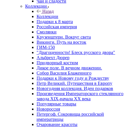
Чай и сладости
Коллекции
Назад
Коллекции
Подарки к 8 марта
Российская империя
Смолянки
Крузенштерн. Вокруг света
Викинги. Путь на восток
ГИМ-150
"Драгоценности! Блеск русского двора"
Альбрехт Дюрер
Придворный костюм
Дикое поле. В вечном движении.
Собор Василия Блаженного
Подарки к Новому году и Рождеству
Петр Великий. Путешествия в Европу
Новогодняя коллекция. Идеи подарков
Произведения Императорского стеклянного
завода XIX-начала XX века
Популярные товары
Новороссия
Петергоф. Сокровища российской
императрицы
Очарование красоты