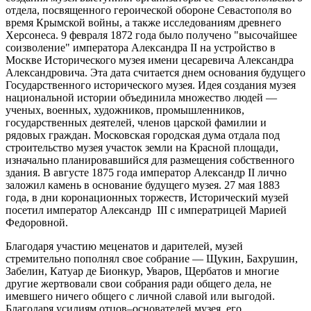
отдела, посвященного героической обороне Севастополя во
время Крымской войны, а также исследованиям древнего
Херсонеса. 9 февраля 1872 года было получено "высочайшее
соизволение" императора Александра II на устройство в
Москве Исторического музея имени цесаревича Александра
Александровича. Эта дата считается днем основания будущего
Государственного исторического музея. Идея создания музея
национальной истории объединила множество людей —
ученых, военных, художников, промышленников,
государственных деятелей, членов царской фамилии и
рядовых граждан. Московская городская дума отдала под
строительство музея участок земли на Красной площади,
изначально планировавшийся для размещения собственного
здания. В августе 1875 года император Александр II лично
заложил камень в основание будущего музея. 27 мая 1883
года, в дни коронационных торжеств, Исторический музей
посетил император Александр III с императрицей Марией
Федоровной.
Благодаря участию меценатов и дарителей, музей
стремительно пополнял свое собрание — Щукин, Бахрушин,
Забелин, Катуар де Бионкур, Уваров, Щербатов и многие
другие жертвовали свои собрания ради общего дела, не
имевшего ничего общего с личной славой или выгодой.
Благодаря усилиям отцов–основателей музея, его