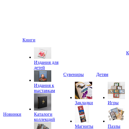
Книги
К
Издания для
детей
Сувениры
Детям
Издания к
выставкам
Закладки
Игры
Новинки
Каталоги
коллекций
Магниты
Пазлы