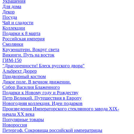
Украшения
Для дома
Декор
Посуда
Чай и сладости
Коллекции
Подарки к 8 марта
Российская империя
Смолянки
Крузенштерн. Вокруг света
Викинги. Путь на восток
ГИМ-150
"Драгоценности! Блеск русского двора"
Альбрехт Дюрер
Придворный костюм
Дикое поле. В вечном движении.
Собор Василия Блаженного
Подарки к Новому году и Рождеству
Петр Великий. Путешествия в Европу
Новогодняя коллекция. Идеи подарков
Произведения Императорского стеклянного завода XIX-
начала XX века
Популярные товары
Новороссия
Петергоф. Сокровища российской императрицы