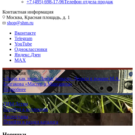
+7 (495) 698-17-96
Телефон отдела продаж
Контактная информация
Москва, Красная площадь, д. 1
shop@shm.ru
Вконтакте
Telegram
YouTube
Одноклассники
Яндекс.Дзен
MAX
Коллекция
«Люди как люди. Любят деньги». Деньги в романе М.А.
Булгакова «Мастер и Маргарита»
Подробнее
Коллекция
ГИМ Детям
Перейти к коллекции
Аксессуары
Перейти в раздел каталога
Новинки