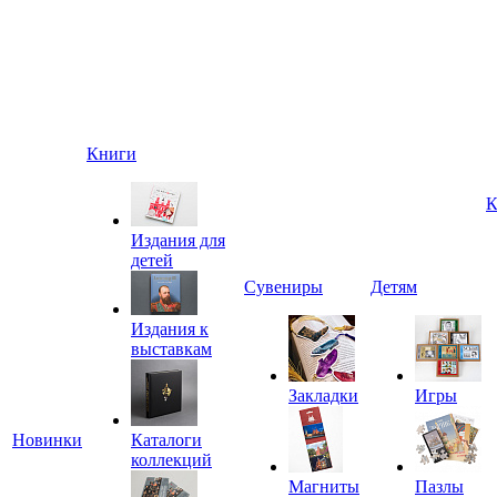
Книги
К
Издания для
детей
Сувениры
Детям
Издания к
выставкам
Закладки
Игры
Новинки
Каталоги
коллекций
Магниты
Пазлы