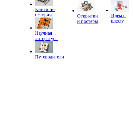
Книги по
истории
Идем в
Открытки
школу
и постеры
Научная
литература
Путеводители