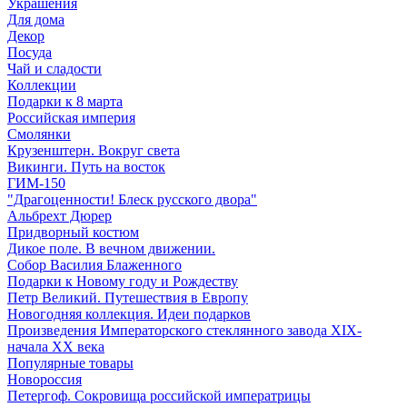
Украшения
Для дома
Декор
Посуда
Чай и сладости
Коллекции
Подарки к 8 марта
Российская империя
Смолянки
Крузенштерн. Вокруг света
Викинги. Путь на восток
ГИМ-150
"Драгоценности! Блеск русского двора"
Альбрехт Дюрер
Придворный костюм
Дикое поле. В вечном движении.
Собор Василия Блаженного
Подарки к Новому году и Рождеству
Петр Великий. Путешествия в Европу
Новогодняя коллекция. Идеи подарков
Произведения Императорского стеклянного завода XIX-
начала XX века
Популярные товары
Новороссия
Петергоф. Сокровища российской императрицы