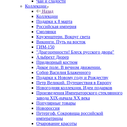
Чай и сладости
Коллекции
Назад
Коллекции
Подарки к 8 марта
Российская империя
Смолянки
Крузенштерн. Вокруг света
Викинги. Путь на восток
ГИМ-150
"Драгоценности! Блеск русского двора"
Альбрехт Дюрер
Придворный костюм
Дикое поле. В вечном движении.
Собор Василия Блаженного
Подарки к Новому году и Рождеству
Петр Великий. Путешествия в Европу
Новогодняя коллекция. Идеи подарков
Произведения Императорского стеклянного
завода XIX-начала XX века
Популярные товары
Новороссия
Петергоф. Сокровища российской
императрицы
Очарование красоты