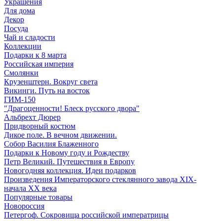
Украшения
Для дома
Декор
Посуда
Чай и сладости
Коллекции
Подарки к 8 марта
Российская империя
Смолянки
Крузенштерн. Вокруг света
Викинги. Путь на восток
ГИМ-150
"Драгоценности! Блеск русского двора"
Альбрехт Дюрер
Придворный костюм
Дикое поле. В вечном движении.
Собор Василия Блаженного
Подарки к Новому году и Рождеству
Петр Великий. Путешествия в Европу
Новогодняя коллекция. Идеи подарков
Произведения Императорского стеклянного завода XIX-
начала XX века
Популярные товары
Новороссия
Петергоф. Сокровища российской императрицы