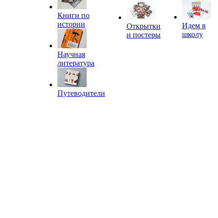
Книги по
истории
Идем в
Открытки
школу
и постеры
Научная
литература
Путеводители