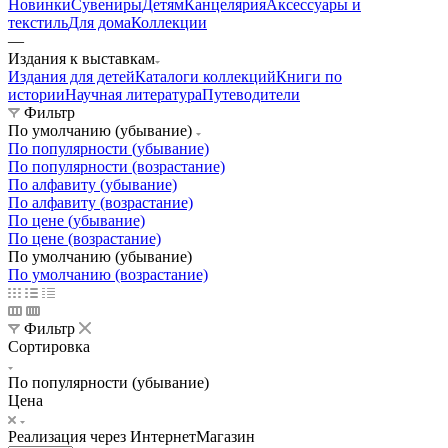
Новинки
Сувениры
Детям
Канцелярия
Аксессуары и
текстиль
Для дома
Коллекции
—
Издания к выставкам
Издания для детей
Каталоги коллекций
Книги по
истории
Научная литература
Путеводители
Фильтр
По умолчанию (убывание)
По популярности (убывание)
По популярности (возрастание)
По алфавиту (убывание)
По алфавиту (возрастание)
По цене (убывание)
По цене (возрастание)
По умолчанию (убывание)
По умолчанию (возрастание)
Фильтр
Сортировка
По популярности (убывание)
Цена
Реализация через ИнтернетМагазин