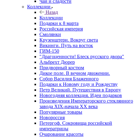
Чай и сладости
Коллекции
Назад
Коллекции
Подарки к 8 марта
Российская империя
Смолянки
Крузенштерн. Вокруг света
Викинги. Путь на восток
ГИМ-150
"Драгоценности! Блеск русского двора"
Альбрехт Дюрер
Придворный костюм
Дикое поле. В вечном движении.
Собор Василия Блаженного
Подарки к Новому году и Рождеству
Петр Великий. Путешествия в Европу
Новогодняя коллекция. Идеи подарков
Произведения Императорского стеклянного
завода XIX-начала XX века
Популярные товары
Новороссия
Петергоф. Сокровища российской
императрицы
Очарование красоты