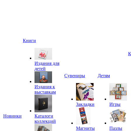
Книги
К
Издания для
детей
Сувениры
Детям
Издания к
выставкам
Закладки
Игры
Новинки
Каталоги
коллекций
Магниты
Пазлы