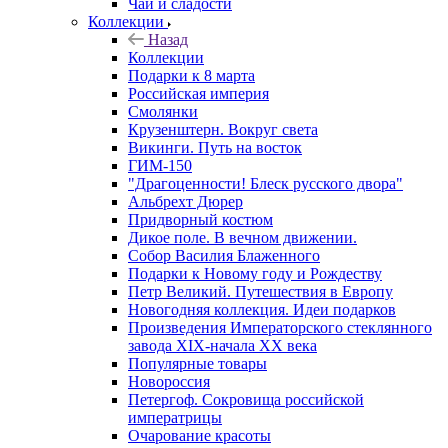
Чай и сладости
Коллекции
Назад
Коллекции
Подарки к 8 марта
Российская империя
Смолянки
Крузенштерн. Вокруг света
Викинги. Путь на восток
ГИМ-150
"Драгоценности! Блеск русского двора"
Альбрехт Дюрер
Придворный костюм
Дикое поле. В вечном движении.
Собор Василия Блаженного
Подарки к Новому году и Рождеству
Петр Великий. Путешествия в Европу
Новогодняя коллекция. Идеи подарков
Произведения Императорского стеклянного
завода XIX-начала XX века
Популярные товары
Новороссия
Петергоф. Сокровища российской
императрицы
Очарование красоты