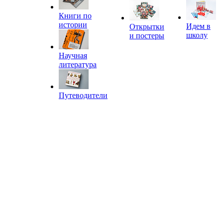
Книги по
истории
Идем в
Открытки
школу
и постеры
Научная
литература
Путеводители