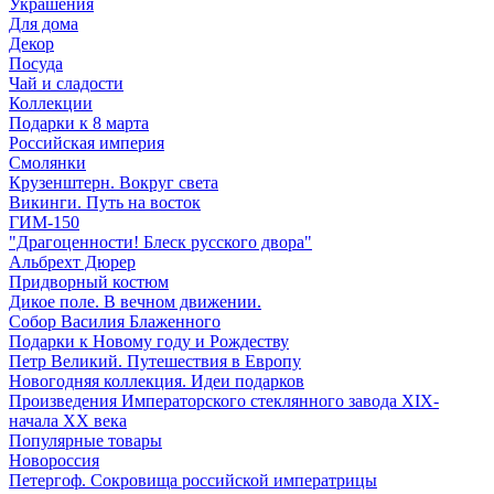
Украшения
Для дома
Декор
Посуда
Чай и сладости
Коллекции
Подарки к 8 марта
Российская империя
Смолянки
Крузенштерн. Вокруг света
Викинги. Путь на восток
ГИМ-150
"Драгоценности! Блеск русского двора"
Альбрехт Дюрер
Придворный костюм
Дикое поле. В вечном движении.
Собор Василия Блаженного
Подарки к Новому году и Рождеству
Петр Великий. Путешествия в Европу
Новогодняя коллекция. Идеи подарков
Произведения Императорского стеклянного завода XIX-
начала XX века
Популярные товары
Новороссия
Петергоф. Сокровища российской императрицы