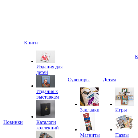
Книги
К
Издания для
детей
Сувениры
Детям
Издания к
выставкам
Закладки
Игры
Новинки
Каталоги
коллекций
Магниты
Пазлы