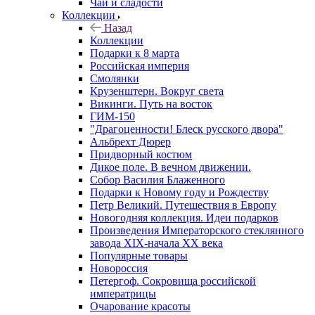
Чай и сладости
Коллекции
Назад
Коллекции
Подарки к 8 марта
Российская империя
Смолянки
Крузенштерн. Вокруг света
Викинги. Путь на восток
ГИМ-150
"Драгоценности! Блеск русского двора"
Альбрехт Дюрер
Придворный костюм
Дикое поле. В вечном движении.
Собор Василия Блаженного
Подарки к Новому году и Рождеству
Петр Великий. Путешествия в Европу
Новогодняя коллекция. Идеи подарков
Произведения Императорского стеклянного
завода XIX-начала XX века
Популярные товары
Новороссия
Петергоф. Сокровища российской
императрицы
Очарование красоты