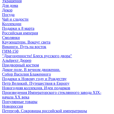
Украшения
Для дома
Декор
Посуда
Чай и сладости
Коллекции
Подарки к 8 марта
Российская империя
Смолянки
Крузенштерн. Вокруг света
Викинги. Путь на восток
ГИМ-150
"Драгоценности! Блеск русского двора"
Альбрехт Дюрер
Придворный костюм
Дикое поле. В вечном движении.
Собор Василия Блаженного
Подарки к Новому году и Рождеству
Петр Великий. Путешествия в Европу
Новогодняя коллекция. Идеи подарков
Произведения Императорского стеклянного завода XIX-
начала XX века
Популярные товары
Новороссия
Петергоф. Сокровища российской императрицы