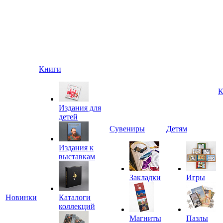
Книги
К
Издания для
детей
Сувениры
Детям
Издания к
выставкам
Закладки
Игры
Новинки
Каталоги
коллекций
Магниты
Пазлы