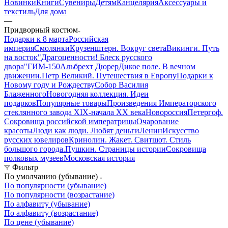
Новинки
Книги
Сувениры
Детям
Канцелярия
Аксессуары и
текстиль
Для дома
—
Придворный костюм
Подарки к 8 марта
Российская
империя
Смолянки
Крузенштерн. Вокруг света
Викинги. Путь
на восток
"Драгоценности! Блеск русского
двора"
ГИМ-150
Альбрехт Дюрер
Дикое поле. В вечном
движении.
Петр Великий. Путешествия в Европу
Подарки к
Новому году и Рождеству
Собор Василия
Блаженного
Новогодняя коллекция. Идеи
подарков
Популярные товары
Произведения Императорского
стеклянного завода XIX-начала XX века
Новороссия
Петергоф.
Сокровища российской императрицы
Очарование
красоты
Люди как люди. Любят деньги
Ленин
Искусство
русских ювелиров
Кринолин. Жакет. Свитшот. Стиль
большого города.
Пушкин. Страницы истории
Сокровища
полковых музеев
Московская история
Фильтр
По умолчанию (убывание)
По популярности (убывание)
По популярности (возрастание)
По алфавиту (убывание)
По алфавиту (возрастание)
По цене (убывание)