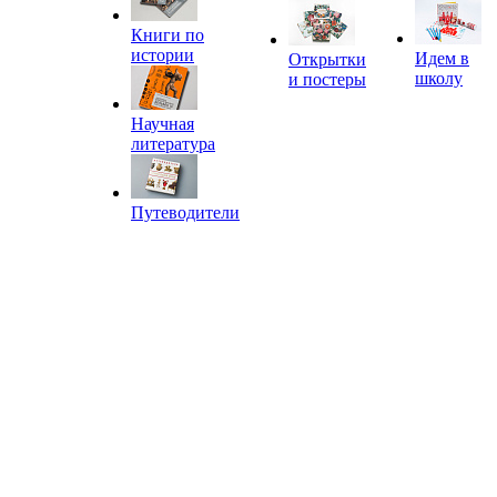
Книги по
истории
Идем в
Открытки
школу
и постеры
Научная
литература
Путеводители