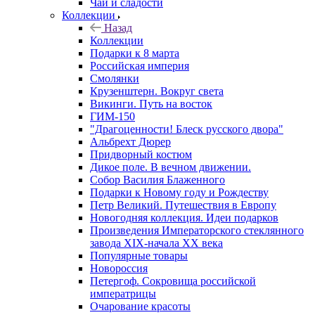
Чай и сладости
Коллекции
Назад
Коллекции
Подарки к 8 марта
Российская империя
Смолянки
Крузенштерн. Вокруг света
Викинги. Путь на восток
ГИМ-150
"Драгоценности! Блеск русского двора"
Альбрехт Дюрер
Придворный костюм
Дикое поле. В вечном движении.
Собор Василия Блаженного
Подарки к Новому году и Рождеству
Петр Великий. Путешествия в Европу
Новогодняя коллекция. Идеи подарков
Произведения Императорского стеклянного
завода XIX-начала XX века
Популярные товары
Новороссия
Петергоф. Сокровища российской
императрицы
Очарование красоты