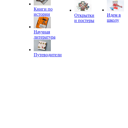
Книги по
истории
Идем в
Открытки
школу
и постеры
Научная
литература
Путеводители