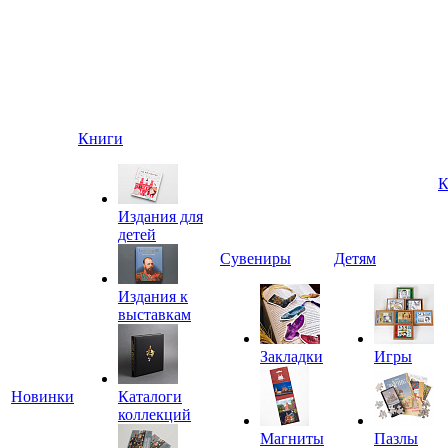
Книги
К
Издания для
детей
Сувениры
Детям
Издания к
выставкам
Закладки
Игры
Новинки
Каталоги
коллекций
Магниты
Пазлы