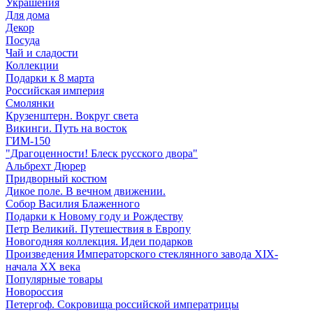
Украшения
Для дома
Декор
Посуда
Чай и сладости
Коллекции
Подарки к 8 марта
Российская империя
Смолянки
Крузенштерн. Вокруг света
Викинги. Путь на восток
ГИМ-150
"Драгоценности! Блеск русского двора"
Альбрехт Дюрер
Придворный костюм
Дикое поле. В вечном движении.
Собор Василия Блаженного
Подарки к Новому году и Рождеству
Петр Великий. Путешествия в Европу
Новогодняя коллекция. Идеи подарков
Произведения Императорского стеклянного завода XIX-
начала XX века
Популярные товары
Новороссия
Петергоф. Сокровища российской императрицы