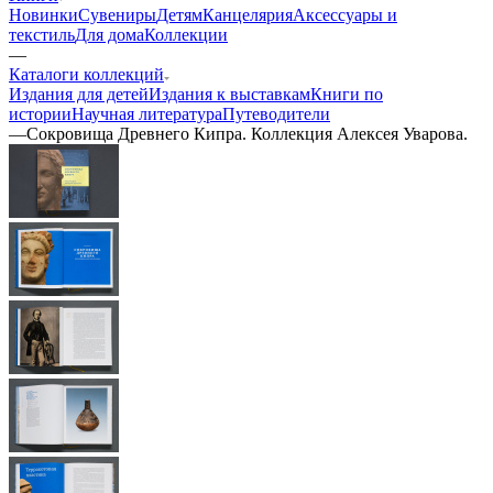
Новинки
Сувениры
Детям
Канцелярия
Аксессуары и
текстиль
Для дома
Коллекции
—
Каталоги коллекций
Издания для детей
Издания к выставкам
Книги по
истории
Научная литература
Путеводители
—
Сокровища Древнего Кипра. Коллекция Алексея Уварова.