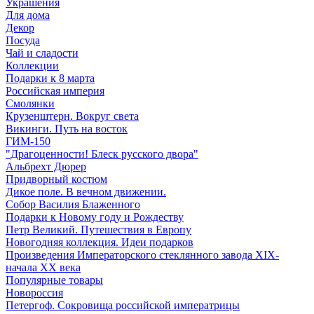
Украшения
Для дома
Декор
Посуда
Чай и сладости
Коллекции
Подарки к 8 марта
Российская империя
Смолянки
Крузенштерн. Вокруг света
Викинги. Путь на восток
ГИМ-150
"Драгоценности! Блеск русского двора"
Альбрехт Дюрер
Придворный костюм
Дикое поле. В вечном движении.
Собор Василия Блаженного
Подарки к Новому году и Рождеству
Петр Великий. Путешествия в Европу
Новогодняя коллекция. Идеи подарков
Произведения Императорского стеклянного завода XIX-
начала XX века
Популярные товары
Новороссия
Петергоф. Сокровища российской императрицы