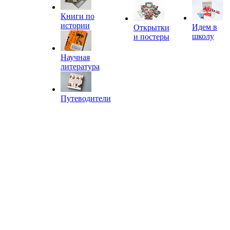
Книги по
истории
Идем в
Открытки
школу
и постеры
Научная
литература
Путеводители