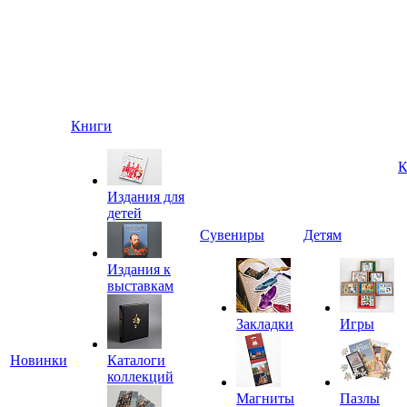
Книги
К
Издания для
детей
Сувениры
Детям
Издания к
выставкам
Закладки
Игры
Новинки
Каталоги
коллекций
Магниты
Пазлы