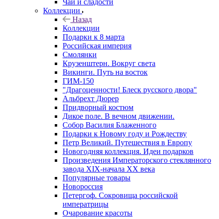
Чай и сладости
Коллекции
Назад
Коллекции
Подарки к 8 марта
Российская империя
Смолянки
Крузенштерн. Вокруг света
Викинги. Путь на восток
ГИМ-150
"Драгоценности! Блеск русского двора"
Альбрехт Дюрер
Придворный костюм
Дикое поле. В вечном движении.
Собор Василия Блаженного
Подарки к Новому году и Рождеству
Петр Великий. Путешествия в Европу
Новогодняя коллекция. Идеи подарков
Произведения Императорского стеклянного
завода XIX-начала XX века
Популярные товары
Новороссия
Петергоф. Сокровища российской
императрицы
Очарование красоты