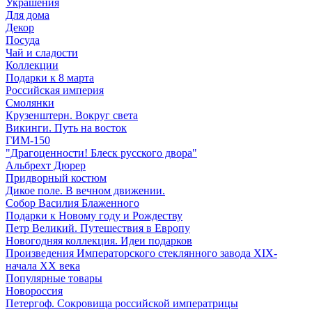
Украшения
Для дома
Декор
Посуда
Чай и сладости
Коллекции
Подарки к 8 марта
Российская империя
Смолянки
Крузенштерн. Вокруг света
Викинги. Путь на восток
ГИМ-150
"Драгоценности! Блеск русского двора"
Альбрехт Дюрер
Придворный костюм
Дикое поле. В вечном движении.
Собор Василия Блаженного
Подарки к Новому году и Рождеству
Петр Великий. Путешествия в Европу
Новогодняя коллекция. Идеи подарков
Произведения Императорского стеклянного завода XIX-
начала XX века
Популярные товары
Новороссия
Петергоф. Сокровища российской императрицы