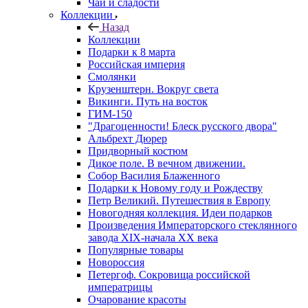
Чай и сладости
Коллекции
Назад
Коллекции
Подарки к 8 марта
Российская империя
Смолянки
Крузенштерн. Вокруг света
Викинги. Путь на восток
ГИМ-150
"Драгоценности! Блеск русского двора"
Альбрехт Дюрер
Придворный костюм
Дикое поле. В вечном движении.
Собор Василия Блаженного
Подарки к Новому году и Рождеству
Петр Великий. Путешествия в Европу
Новогодняя коллекция. Идеи подарков
Произведения Императорского стеклянного
завода XIX-начала XX века
Популярные товары
Новороссия
Петергоф. Сокровища российской
императрицы
Очарование красоты