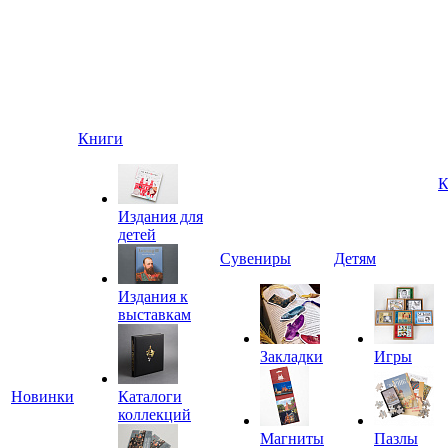
Книги
К
Издания для
детей
Сувениры
Детям
Издания к
выставкам
Закладки
Игры
Новинки
Каталоги
коллекций
Магниты
Пазлы