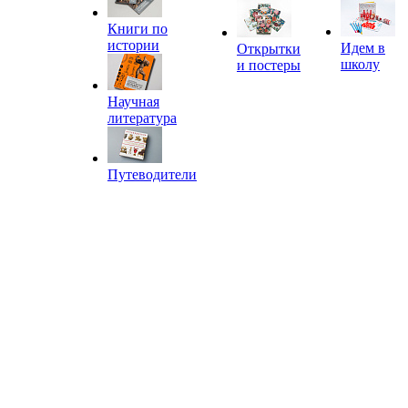
Книги по
истории
Идем в
Открытки
школу
и постеры
Научная
литература
Путеводители