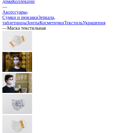
дома
Коллекции
—
Аксессуары
Сумки и рюкзаки
Зеркала,
таблетницы
Зонты
Косметички
Текстиль
Украшения
—
Маска текстильная