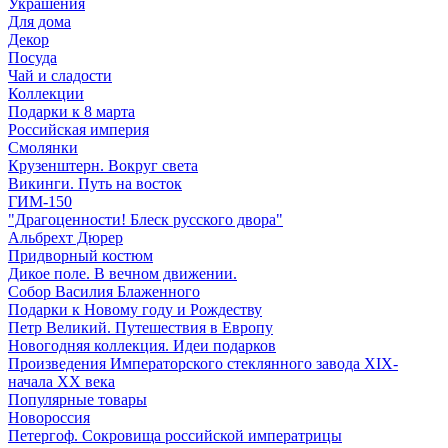
Украшения
Для дома
Декор
Посуда
Чай и сладости
Коллекции
Подарки к 8 марта
Российская империя
Смолянки
Крузенштерн. Вокруг света
Викинги. Путь на восток
ГИМ-150
"Драгоценности! Блеск русского двора"
Альбрехт Дюрер
Придворный костюм
Дикое поле. В вечном движении.
Собор Василия Блаженного
Подарки к Новому году и Рождеству
Петр Великий. Путешествия в Европу
Новогодняя коллекция. Идеи подарков
Произведения Императорского стеклянного завода XIX-
начала XX века
Популярные товары
Новороссия
Петергоф. Сокровища российской императрицы