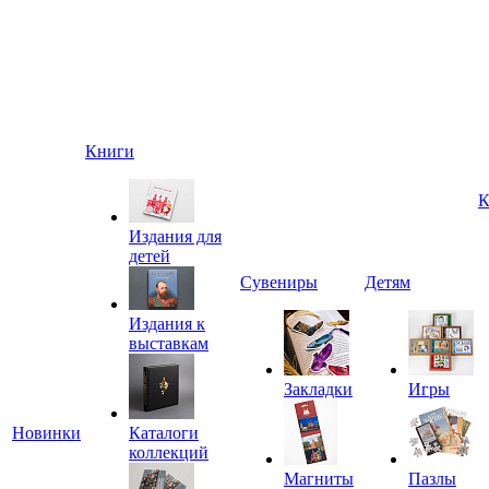
Книги
К
Издания для
детей
Сувениры
Детям
Издания к
выставкам
Закладки
Игры
Новинки
Каталоги
коллекций
Магниты
Пазлы