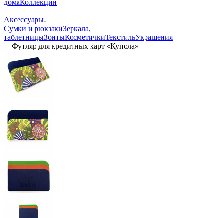
дома
Коллекции
—
Аксессуары
Сумки и рюкзаки
Зеркала,
таблетницы
Зонты
Косметички
Текстиль
Украшения
—
Футляр для кредитных карт «Купола»