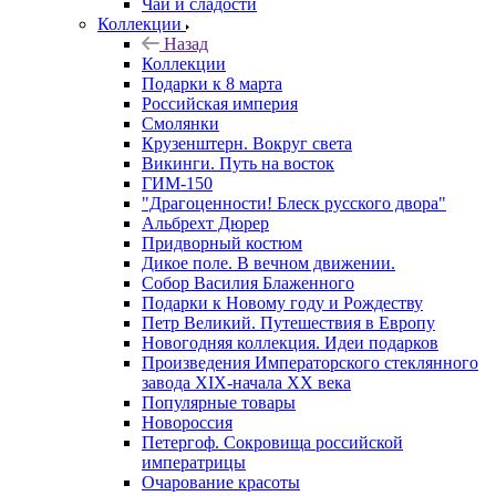
Чай и сладости
Коллекции
Назад
Коллекции
Подарки к 8 марта
Российская империя
Смолянки
Крузенштерн. Вокруг света
Викинги. Путь на восток
ГИМ-150
"Драгоценности! Блеск русского двора"
Альбрехт Дюрер
Придворный костюм
Дикое поле. В вечном движении.
Собор Василия Блаженного
Подарки к Новому году и Рождеству
Петр Великий. Путешествия в Европу
Новогодняя коллекция. Идеи подарков
Произведения Императорского стеклянного
завода XIX-начала XX века
Популярные товары
Новороссия
Петергоф. Сокровища российской
императрицы
Очарование красоты