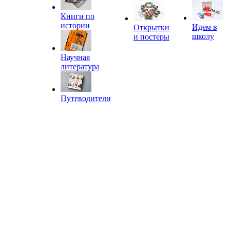
Книги по
истории
Идем в
Открытки
школу
и постеры
Научная
литература
Путеводители