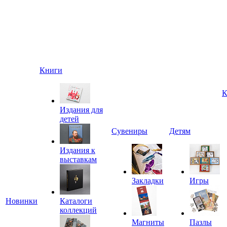
Книги
К
Издания для
детей
Сувениры
Детям
Издания к
выставкам
Закладки
Игры
Новинки
Каталоги
коллекций
Магниты
Пазлы