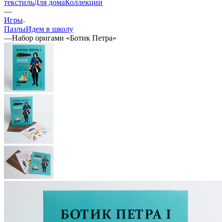
текстиль
Для дома
Коллекции
—
Игры
Пазлы
Идем в школу
—
Набор оригами «Ботик Петра»