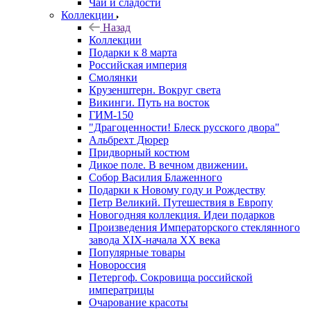
Чай и сладости
Коллекции
Назад
Коллекции
Подарки к 8 марта
Российская империя
Смолянки
Крузенштерн. Вокруг света
Викинги. Путь на восток
ГИМ-150
"Драгоценности! Блеск русского двора"
Альбрехт Дюрер
Придворный костюм
Дикое поле. В вечном движении.
Собор Василия Блаженного
Подарки к Новому году и Рождеству
Петр Великий. Путешествия в Европу
Новогодняя коллекция. Идеи подарков
Произведения Императорского стеклянного
завода XIX-начала XX века
Популярные товары
Новороссия
Петергоф. Сокровища российской
императрицы
Очарование красоты