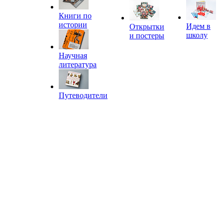
Книги по
истории
Идем в
Открытки
школу
и постеры
Научная
литература
Путеводители