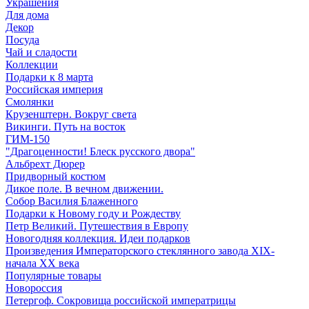
Украшения
Для дома
Декор
Посуда
Чай и сладости
Коллекции
Подарки к 8 марта
Российская империя
Смолянки
Крузенштерн. Вокруг света
Викинги. Путь на восток
ГИМ-150
"Драгоценности! Блеск русского двора"
Альбрехт Дюрер
Придворный костюм
Дикое поле. В вечном движении.
Собор Василия Блаженного
Подарки к Новому году и Рождеству
Петр Великий. Путешествия в Европу
Новогодняя коллекция. Идеи подарков
Произведения Императорского стеклянного завода XIX-
начала XX века
Популярные товары
Новороссия
Петергоф. Сокровища российской императрицы