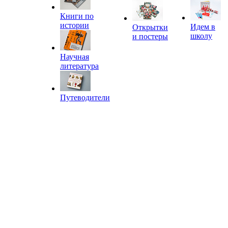
Книги по
истории
Идем в
Открытки
школу
и постеры
Научная
литература
Путеводители