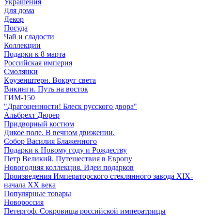
Украшения
Для дома
Декор
Посуда
Чай и сладости
Коллекции
Подарки к 8 марта
Российская империя
Смолянки
Крузенштерн. Вокруг света
Викинги. Путь на восток
ГИМ-150
"Драгоценности! Блеск русского двора"
Альбрехт Дюрер
Придворный костюм
Дикое поле. В вечном движении.
Собор Василия Блаженного
Подарки к Новому году и Рождеству
Петр Великий. Путешествия в Европу
Новогодняя коллекция. Идеи подарков
Произведения Императорского стеклянного завода XIX-
начала XX века
Популярные товары
Новороссия
Петергоф. Сокровища российской императрицы