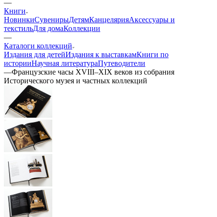
—
Книги
Новинки
Сувениры
Детям
Канцелярия
Аксессуары и
текстиль
Для дома
Коллекции
—
Каталоги коллекций
Издания для детей
Издания к выставкам
Книги по
истории
Научная литература
Путеводители
—
Французские часы XVIII–XIX веков из собрания
Исторического музея и частных коллекций