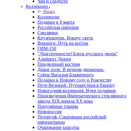
Чай и сладости
Коллекции
Назад
Коллекции
Подарки к 8 марта
Российская империя
Смолянки
Крузенштерн. Вокруг света
Викинги. Путь на восток
ГИМ-150
"Драгоценности! Блеск русского двора"
Альбрехт Дюрер
Придворный костюм
Дикое поле. В вечном движении.
Собор Василия Блаженного
Подарки к Новому году и Рождеству
Петр Великий. Путешествия в Европу
Новогодняя коллекция. Идеи подарков
Произведения Императорского стеклянного
завода XIX-начала XX века
Популярные товары
Новороссия
Петергоф. Сокровища российской
императрицы
Очарование красоты