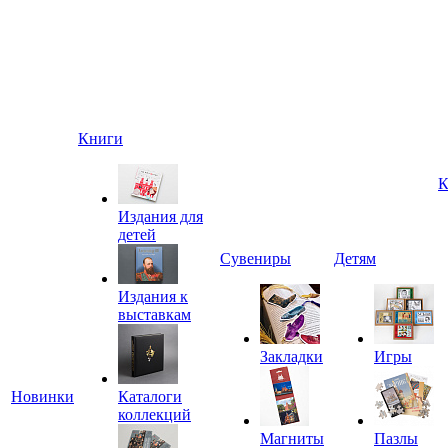
Книги
К
Издания для
детей
Сувениры
Детям
Издания к
выставкам
Закладки
Игры
Новинки
Каталоги
коллекций
Магниты
Пазлы