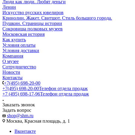
Люди как люди. Любят деньги
Ленин
Искусство русских ювелиров
Кринолин. Жакет. Свитшот. Стиль большого города.
Пушкин. Страницы истории
Сокровища полковых музеев
Московская история
Как купить
Условия оплаты
Условия доставки
Компания
О музее
Сотрудничество
Новости
Контакты
+7(495) 698-20-00
+7(495) 698-20-00
Телефон отдела продаж
+7 (495) 698-17-96
Телефон отдела продаж
Заказать звонок
Задать вопрос
shop@shm.ru
Москва, Красная площадь, д. 1
Вконтакте