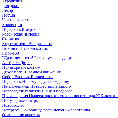
Украшения
Для дома
Декор
Посуда
Чай и сладости
Коллекции
Подарки к 8 марта
Российская империя
Смолянки
Крузенштерн. Вокруг света
Викинги. Путь на восток
ГИМ-150
"Драгоценности! Блеск русского двора"
Альбрехт Дюрер
Придворный костюм
Дикое поле. В вечном движении.
Собор Василия Блаженного
Подарки к Новому году и Рождеству
Петр Великий. Путешествия в Европу
Новогодняя коллекция. Идеи подарков
Произведения Императорского стеклянного завода XIX-начала
Популярные товары
Новороссия
Петергоф. Сокровища российской императрицы
Очарование красоты