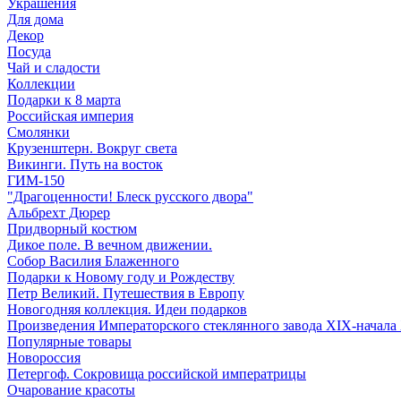
Украшения
Для дома
Декор
Посуда
Чай и сладости
Коллекции
Подарки к 8 марта
Российская империя
Смолянки
Крузенштерн. Вокруг света
Викинги. Путь на восток
ГИМ-150
"Драгоценности! Блеск русского двора"
Альбрехт Дюрер
Придворный костюм
Дикое поле. В вечном движении.
Собор Василия Блаженного
Подарки к Новому году и Рождеству
Петр Великий. Путешествия в Европу
Новогодняя коллекция. Идеи подарков
Произведения Императорского стеклянного завода XIX-начала
Популярные товары
Новороссия
Петергоф. Сокровища российской императрицы
Очарование красоты