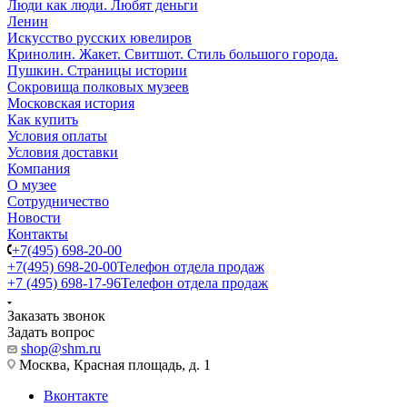
Люди как люди. Любят деньги
Ленин
Искусство русских ювелиров
Кринолин. Жакет. Свитшот. Стиль большого города.
Пушкин. Страницы истории
Сокровища полковых музеев
Московская история
Как купить
Условия оплаты
Условия доставки
Компания
О музее
Сотрудничество
Новости
Контакты
+7(495) 698-20-00
+7(495) 698-20-00
Телефон отдела продаж
+7 (495) 698-17-96
Телефон отдела продаж
Заказать звонок
Задать вопрос
shop@shm.ru
Москва, Красная площадь, д. 1
Вконтакте