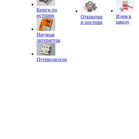
Книги по
истории
Идем в
Открытки
школу
и постеры
Научная
литература
Путеводители