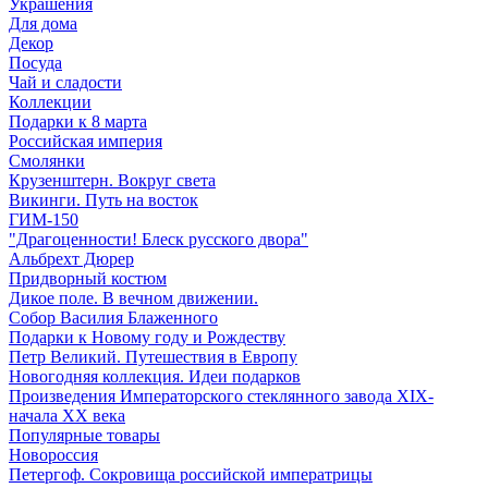
Украшения
Для дома
Декор
Посуда
Чай и сладости
Коллекции
Подарки к 8 марта
Российская империя
Смолянки
Крузенштерн. Вокруг света
Викинги. Путь на восток
ГИМ-150
"Драгоценности! Блеск русского двора"
Альбрехт Дюрер
Придворный костюм
Дикое поле. В вечном движении.
Собор Василия Блаженного
Подарки к Новому году и Рождеству
Петр Великий. Путешествия в Европу
Новогодняя коллекция. Идеи подарков
Произведения Императорского стеклянного завода XIX-
начала XX века
Популярные товары
Новороссия
Петергоф. Сокровища российской императрицы