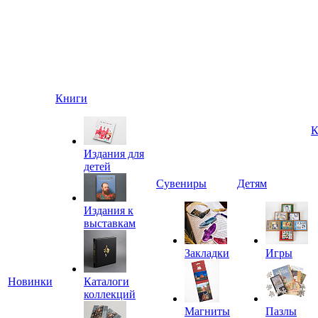
Книги
К
Издания для
детей
Сувениры
Детям
Издания к
выставкам
Закладки
Игры
Новинки
Каталоги
коллекций
Магниты
Пазлы