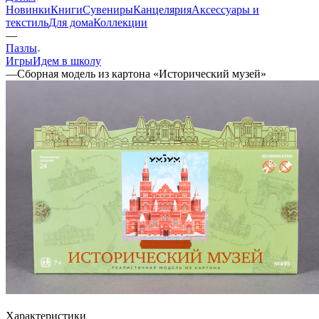
Новинки
Книги
Сувениры
Канцелярия
Аксессуары и
текстиль
Для дома
Коллекции
—
Пазлы
Игры
Идем в школу
—
Сборная модель из картона «Исторический музей»
Характеристики