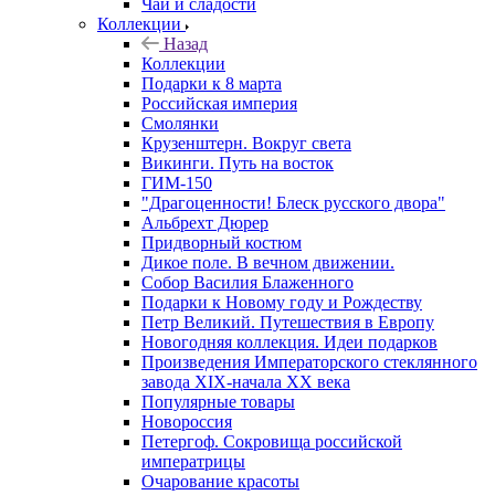
Чай и сладости
Коллекции
Назад
Коллекции
Подарки к 8 марта
Российская империя
Смолянки
Крузенштерн. Вокруг света
Викинги. Путь на восток
ГИМ-150
"Драгоценности! Блеск русского двора"
Альбрехт Дюрер
Придворный костюм
Дикое поле. В вечном движении.
Собор Василия Блаженного
Подарки к Новому году и Рождеству
Петр Великий. Путешествия в Европу
Новогодняя коллекция. Идеи подарков
Произведения Императорского стеклянного
завода XIX-начала XX века
Популярные товары
Новороссия
Петергоф. Сокровища российской
императрицы
Очарование красоты