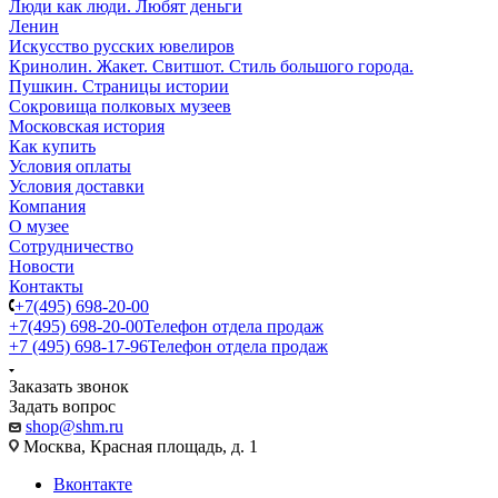
Люди как люди. Любят деньги
Ленин
Искусство русских ювелиров
Кринолин. Жакет. Свитшот. Стиль большого города.
Пушкин. Страницы истории
Сокровища полковых музеев
Московская история
Как купить
Условия оплаты
Условия доставки
Компания
О музее
Сотрудничество
Новости
Контакты
+7(495) 698-20-00
+7(495) 698-20-00
Телефон отдела продаж
+7 (495) 698-17-96
Телефон отдела продаж
Заказать звонок
Задать вопрос
shop@shm.ru
Москва, Красная площадь, д. 1
Вконтакте