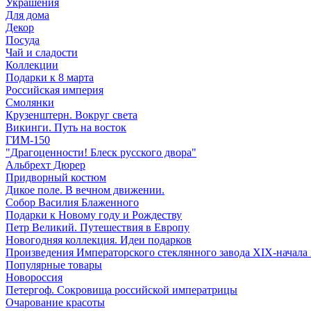
Украшения
Для дома
Декор
Посуда
Чай и сладости
Коллекции
Подарки к 8 марта
Российская империя
Смолянки
Крузенштерн. Вокруг света
Викинги. Путь на восток
ГИМ-150
"Драгоценности! Блеск русского двора"
Альбрехт Дюрер
Придворный костюм
Дикое поле. В вечном движении.
Собор Василия Блаженного
Подарки к Новому году и Рождеству
Петр Великий. Путешествия в Европу
Новогодняя коллекция. Идеи подарков
Произведения Императорского стеклянного завода XIX-начала
Популярные товары
Новороссия
Петергоф. Сокровища российской императрицы
Очарование красоты