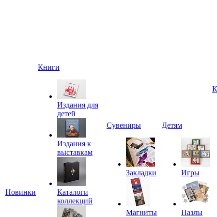
Книги
К
Издания для
детей
Сувениры
Детям
Издания к
выставкам
Закладки
Игры
Новинки
Каталоги
коллекций
Магниты
Пазлы