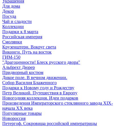
Украшения
Для дома
Декор
Посуда
Чай и сладости
Коллекции
Подарки к 8 марта
Российская империя
Смолянки
Крузенштерн. Вокруг света
Викинги. Путь на восток
ГИМ-150
"Драгоценности! Блеск русского двора"
Альбрехт Дюрер
Придворный костюм
Дикое поле. В вечном движении.
Собор Василия Блаженного
Подарки к Новому году и Рождеству
Петр Великий. Путешествия в Европу
Новогодняя коллекция. Идеи подарков
Произведения Императорского стеклянного завода XIX-
начала XX века
Популярные товары
Новороссия
Петергоф. Сокровища российской императрицы