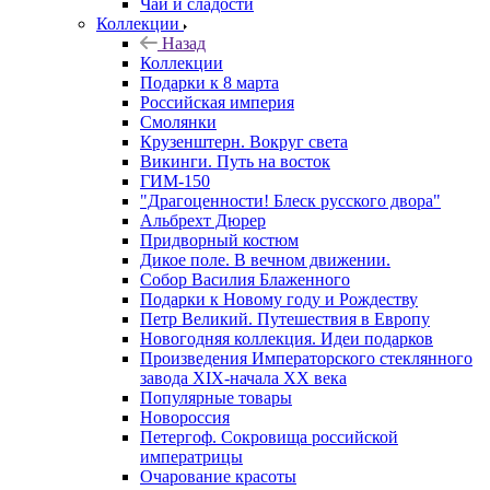
Чай и сладости
Коллекции
Назад
Коллекции
Подарки к 8 марта
Российская империя
Смолянки
Крузенштерн. Вокруг света
Викинги. Путь на восток
ГИМ-150
"Драгоценности! Блеск русского двора"
Альбрехт Дюрер
Придворный костюм
Дикое поле. В вечном движении.
Собор Василия Блаженного
Подарки к Новому году и Рождеству
Петр Великий. Путешествия в Европу
Новогодняя коллекция. Идеи подарков
Произведения Императорского стеклянного
завода XIX-начала XX века
Популярные товары
Новороссия
Петергоф. Сокровища российской
императрицы
Очарование красоты