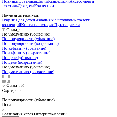
Новинки
Сувениры
Детям
Канцелярия
Аксессуары и
текстиль
Для дома
Коллекции
—
Научная литература
Издания для детей
Издания к выставкам
Каталоги
коллекций
Книги по истории
Путеводители
Фильтр
По умолчанию (убывание)
По популярности (убывание)
По популярности (возрастание)
По алфавиту (убывание)
По алфавиту (возрастание)
По цене (убывание)
По цене (возрастание)
По умолчанию (убывание)
По умолчанию (возрастание)
Фильтр
Сортировка
По популярности (убывание)
Цена
Реализация через ИнтернетМагазин