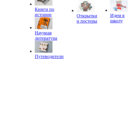
Книги по
истории
Идем в
Открытки
школу
и постеры
Научная
литература
Путеводители