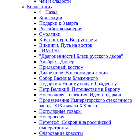
Чай и сладости
Коллекции
Назад
Коллекции
Подарки к 8 марта
Российская империя
Смолянки
Крузенштерн. Вокруг света
Викинги. Путь на восток
ГИМ-150
"Драгоценности! Блеск русского двора"
Альбрехт Дюрер
Придворный костюм
Дикое поле. В вечном движении.
Собор Василия Блаженного
Подарки к Новому году и Рождеству
Петр Великий. Путешествия в Европу
Новогодняя коллекция. Идеи подарков
Произведения Императорского стеклянного
завода XIX-начала XX века
Популярные товары
Новороссия
Петергоф. Сокровища российской
императрицы
Очарование красоты