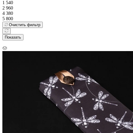
1 540
2 960
4 380
5 800
Очистить фильтр
Показать