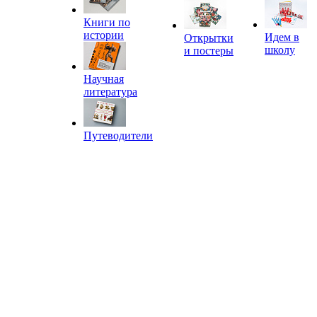
Книги по
истории
Идем в
Открытки
школу
и постеры
Научная
литература
Путеводители