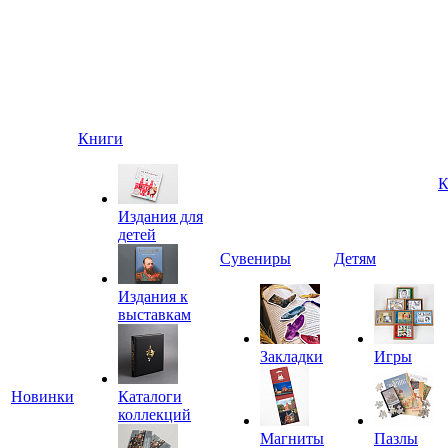
Книги
К
Издания для
детей
Сувениры
Детям
Издания к
выставкам
Закладки
Игры
Новинки
Каталоги
коллекций
Магниты
Пазлы