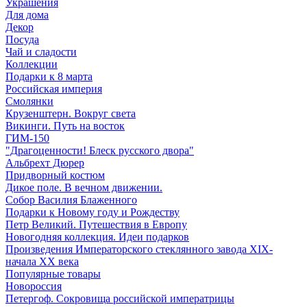
Украшения
Для дома
Декор
Посуда
Чай и сладости
Коллекции
Подарки к 8 марта
Российская империя
Смолянки
Крузенштерн. Вокруг света
Викинги. Путь на восток
ГИМ-150
"Драгоценности! Блеск русского двора"
Альбрехт Дюрер
Придворный костюм
Дикое поле. В вечном движении.
Собор Василия Блаженного
Подарки к Новому году и Рождеству
Петр Великий. Путешествия в Европу
Новогодняя коллекция. Идеи подарков
Произведения Императорского стеклянного завода XIX-
начала XX века
Популярные товары
Новороссия
Петергоф. Сокровища российской императрицы