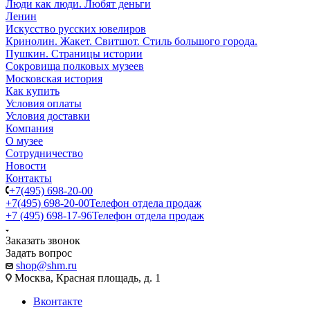
Люди как люди. Любят деньги
Ленин
Искусство русских ювелиров
Кринолин. Жакет. Свитшот. Стиль большого города.
Пушкин. Страницы истории
Сокровища полковых музеев
Московская история
Как купить
Условия оплаты
Условия доставки
Компания
О музее
Сотрудничество
Новости
Контакты
+7(495) 698-20-00
+7(495) 698-20-00
Телефон отдела продаж
+7 (495) 698-17-96
Телефон отдела продаж
Заказать звонок
Задать вопрос
shop@shm.ru
Москва, Красная площадь, д. 1
Вконтакте