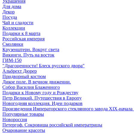
Украшения
Для дома
Декор
Посуда
Чай и сладости
Коллекции
Подарки к 8 марта
Российская империя
Смолянки
Крузенштерн. Вокруг света
Викинги. Путь на восток
ГИМ-150
"Драгоценности! Блеск русского двора"
Альбрехт Дюрер
Придворный костюм
Дикое поле. В вечном движении.
Собор Василия Блаженного
Подарки к Новому году и Рождеству
Петр Великий. Путешествия в Европу
Новогодняя коллекция. Идеи подарков
Произведения Императорского стеклянного завода XIX-начала
Популярные товары
Новороссия
Петергоф. Сокровища российской императрицы
Очарование красоты