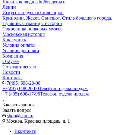
Люди как люди. Любят деньги
Ленин
Искусство русских ювелиров
Кринолин. Жакет. Свитшот. Стиль большого города.
Пушкин. Страницы истории
Сокровища полковых музеев
Московская история
Как купить
Условия оплаты
Условия доставки
Компания
О музее
Сотрудничество
Новости
Контакты
+7(495) 698-20-00
+7(495) 698-20-00
Телефон отдела продаж
+7 (495) 698-17-96
Телефон отдела продаж
Заказать звонок
Задать вопрос
shop@shm.ru
Москва, Красная площадь, д. 1
Вконтакте