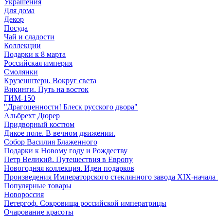
Украшения
Для дома
Декор
Посуда
Чай и сладости
Коллекции
Подарки к 8 марта
Российская империя
Смолянки
Крузенштерн. Вокруг света
Викинги. Путь на восток
ГИМ-150
"Драгоценности! Блеск русского двора"
Альбрехт Дюрер
Придворный костюм
Дикое поле. В вечном движении.
Собор Василия Блаженного
Подарки к Новому году и Рождеству
Петр Великий. Путешествия в Европу
Новогодняя коллекция. Идеи подарков
Произведения Императорского стеклянного завода XIX-начала
Популярные товары
Новороссия
Петергоф. Сокровища российской императрицы
Очарование красоты