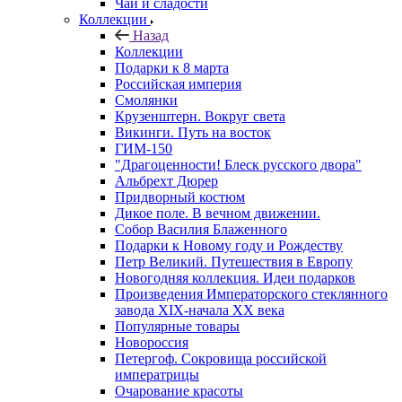
Чай и сладости
Коллекции
Назад
Коллекции
Подарки к 8 марта
Российская империя
Смолянки
Крузенштерн. Вокруг света
Викинги. Путь на восток
ГИМ-150
"Драгоценности! Блеск русского двора"
Альбрехт Дюрер
Придворный костюм
Дикое поле. В вечном движении.
Собор Василия Блаженного
Подарки к Новому году и Рождеству
Петр Великий. Путешествия в Европу
Новогодняя коллекция. Идеи подарков
Произведения Императорского стеклянного
завода XIX-начала XX века
Популярные товары
Новороссия
Петергоф. Сокровища российской
императрицы
Очарование красоты