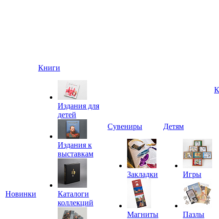
Книги
К
Издания для
детей
Сувениры
Детям
Издания к
выставкам
Закладки
Игры
Новинки
Каталоги
коллекций
Магниты
Пазлы