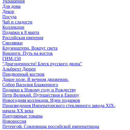
Украшения
Для дома
Декор
Посуда
Чай и сладости
Коллекции
Подарки к 8 марта
Российская империя
Смолянки
Крузенштерн. Вокруг света
Викинги. Путь на восток
ГИМ-150
"Драгоценности! Блеск русского двора"
Альбрехт Дюрер
Придворный костюм
Дикое поле. В вечном движении.
Собор Василия Блаженного
Подарки к Новому году и Рождеству
Петр Великий. Путешествия в Европу
Новогодняя коллекция. Идеи подарков
Произведения Императорского стеклянного завода XIX-
начала XX века
Популярные товары
Новороссия
Петергоф. Сокровища российской императрицы