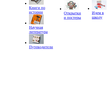
Книги по
истории
Идем в
Открытки
школу
и постеры
Научная
литература
Путеводители