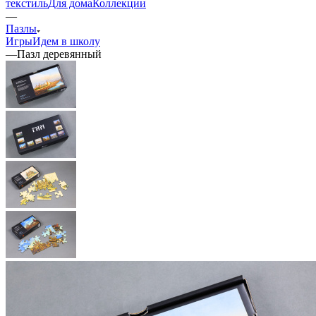
текстиль
Для дома
Коллекции
—
Пазлы
Игры
Идем в школу
—
Пазл деревянный