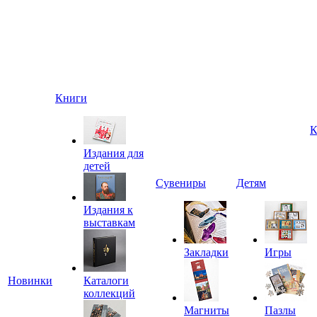
Книги
К
Издания для
детей
Сувениры
Детям
Издания к
выставкам
Закладки
Игры
Новинки
Каталоги
коллекций
Магниты
Пазлы