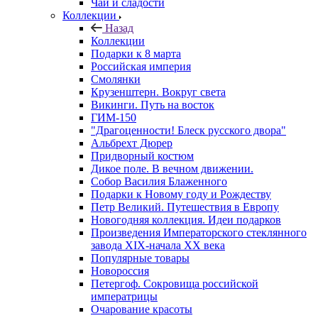
Чай и сладости
Коллекции
Назад
Коллекции
Подарки к 8 марта
Российская империя
Смолянки
Крузенштерн. Вокруг света
Викинги. Путь на восток
ГИМ-150
"Драгоценности! Блеск русского двора"
Альбрехт Дюрер
Придворный костюм
Дикое поле. В вечном движении.
Собор Василия Блаженного
Подарки к Новому году и Рождеству
Петр Великий. Путешествия в Европу
Новогодняя коллекция. Идеи подарков
Произведения Императорского стеклянного
завода XIX-начала XX века
Популярные товары
Новороссия
Петергоф. Сокровища российской
императрицы
Очарование красоты