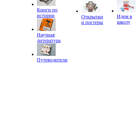
Книги по
истории
Идем в
Открытки
школу
и постеры
Научная
литература
Путеводители