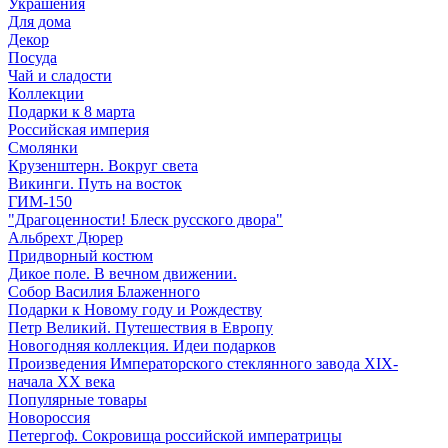
Украшения
Для дома
Декор
Посуда
Чай и сладости
Коллекции
Подарки к 8 марта
Российская империя
Смолянки
Крузенштерн. Вокруг света
Викинги. Путь на восток
ГИМ-150
"Драгоценности! Блеск русского двора"
Альбрехт Дюрер
Придворный костюм
Дикое поле. В вечном движении.
Собор Василия Блаженного
Подарки к Новому году и Рождеству
Петр Великий. Путешествия в Европу
Новогодняя коллекция. Идеи подарков
Произведения Императорского стеклянного завода XIX-
начала XX века
Популярные товары
Новороссия
Петергоф. Сокровища российской императрицы