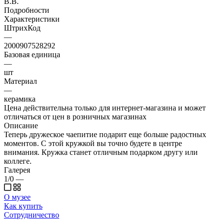
В.В.
Подробности
Характеристики
ШтрихКод
—
2000907528292
Базовая единица
—
шт
Материал
—
керамика
Цена действительна только для интернет-магазина и может
отличаться от цен в розничных магазинах
Описание
Теперь дружеское чаепитие подарит еще больше радостных
моментов. С этой кружкой вы точно будете в центре
внимания. Кружка станет отличным подарком другу или
коллеге.
Галерея
1/0
—
О музее
Как купить
Сотрудничество