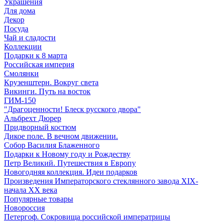
Украшения
Для дома
Декор
Посуда
Чай и сладости
Коллекции
Подарки к 8 марта
Российская империя
Смолянки
Крузенштерн. Вокруг света
Викинги. Путь на восток
ГИМ-150
"Драгоценности! Блеск русского двора"
Альбрехт Дюрер
Придворный костюм
Дикое поле. В вечном движении.
Собор Василия Блаженного
Подарки к Новому году и Рождеству
Петр Великий. Путешествия в Европу
Новогодняя коллекция. Идеи подарков
Произведения Императорского стеклянного завода XIX-
начала XX века
Популярные товары
Новороссия
Петергоф. Сокровища российской императрицы