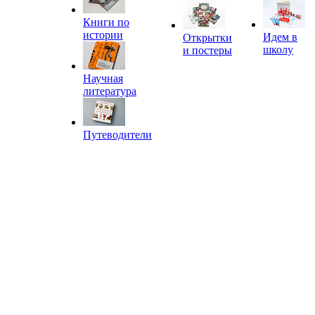
Книги по
истории
Идем в
Открытки
школу
и постеры
Научная
литература
Путеводители