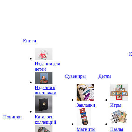
Книги
К
Издания для
детей
Сувениры
Детям
Издания к
выставкам
Закладки
Игры
Новинки
Каталоги
коллекций
Магниты
Пазлы