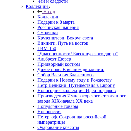
Чай и сладости
Коллекции
Назад
Коллекции
Подарки к 8 марта
Российская империя
Смолянки
Крузенштерн. Вокруг света
Викинги. Путь на восток
ГИМ-150
"Драгоценности! Блеск русского двора"
Альбрехт Дюрер
Придворный костюм
Дикое поле. В вечном движении.
Собор Василия Блаженного
Подарки к Новому году и Рождеству
Петр Великий. Путешествия в Европу
Новогодняя коллекция. Идеи подарков
Произведения Императорского стеклянного
завода XIX-начала XX века
Популярные товары
Новороссия
Петергоф. Сокровища российской
императрицы
Очарование красоты